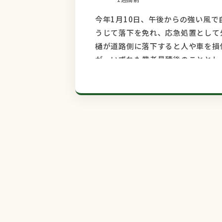
今年1月10日、午後からの強い風
うじて落下を免れ、応急処置として
樋が道路側に落下すると人や車を損
が、いずれも業者見積後のこととし
なんとか雨樋の専門業者の方はいな
た鈴木塗装さんを思い出しました。
塗装さんのホームページを見て、メ
でわかりやすい説明もあり、安心し
１月23日 ダメもとでもいいから
ールを出しました。折り返しメール
て、他の工事現場もある忙しい中の
ホームセンターとのやりとりで無為
鈴木塗装さんに出会えたことは本当
全般について、これからもよろしく