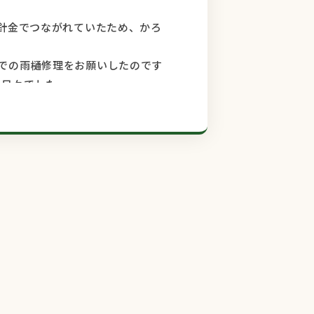
に針金でつながれていたため、かろ
での雨樋修理をお願いしたのです
る日々でした。
壁塗装の保証工事のことで相談をし
悩んでいた頃、ネット検索で鈴木
かさせていただき、その都度の丁寧
え、鈴木塗装さんに修理依頼のメ
雨樋を確認してくれました。そし
。
塗装工事はもちろん、住まいのこと