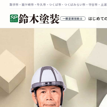
取手市・龍ケ崎市・牛久市・つくば市・つくばみらい市・守谷市・土浦
茨城県取手市の外壁塗装・屋根塗装専門店 
はじめて
一級塗装技能士