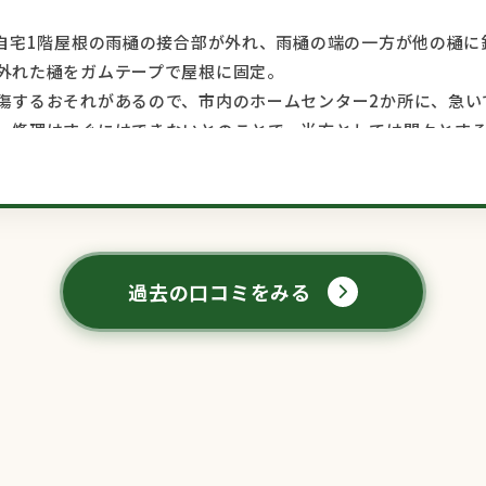
で自宅1階屋根の雨樋の接合部が外れ、雨樋の端の一方が他の樋
外れた樋をガムテープで屋根に固定。
傷するおそれがあるので、市内のホームセンター2か所に、急い
、修理はすぐにはできないとのことで、当方としては悶々とす
いかと古い職業別電話帳をめくっているときに、以前、屋根・
今から5年前に、他業者の保証工事が信頼できるものなのか思い
ールでアドバイスをお願いしたのです。その後、メールを何回
て保証工事を受けることができました。
、また誰か他の業者さんを紹介してもらえるかもしれないとも考
過去の口コミをみる
の返信があり、翌日、工事現場に行かれる途中、自宅に寄って
合間を縫って、27日には雨樋修理を完了していただいたのです
に過ぎた日数を考えると、感謝しかありません。
に良かったと思います。家内ともども喜んでいます。屋根・壁
お願いいたします。