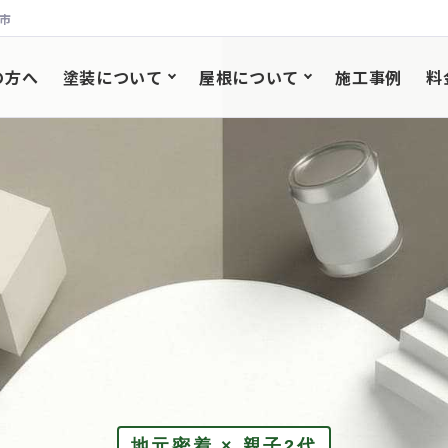
市
鈴木塗装
の方へ
塗装について
屋根について
施工事例
料
地元密着 × 親子2代