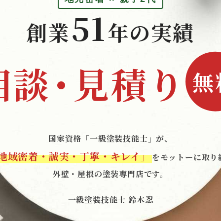
51
創業
年の実績
相談
・
見積り
無
国家資格「一級塗装技能士」が、
地域密着・誠実・丁寧・キレイ」
をモットーに取り
外壁・屋根の塗装専門店です。
一級塗装技能士 鈴木忍