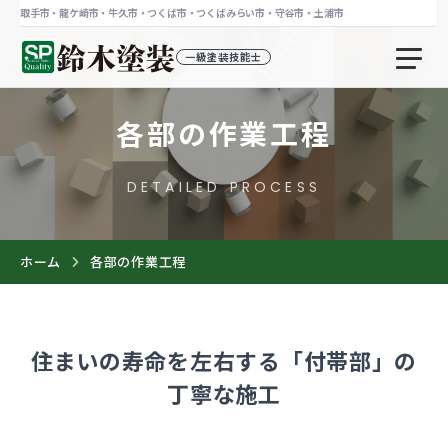
取手市・龍ケ崎市・牛久市・つくば市・つくばみらい市・守谷市・土浦市
茨城県取手市の外壁塗装・屋根塗装専門店 鈴
一級塗装技能士
各部の作業工程
DETAILED PROCESS
ホーム
各部の作業工程
住まいの寿命を左右する「付帯部」の
丁寧な施工